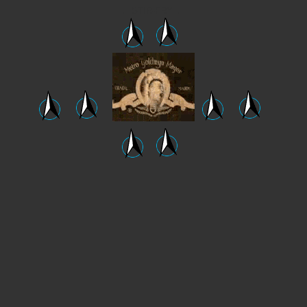
.
STIR-FRY
.